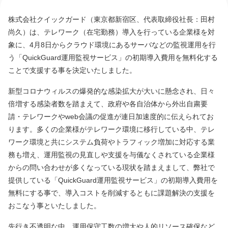
株式会社クイックガード（東京都新宿区、代表取締役社長：田村
尚久）は、テレワーク（在宅勤務）導入を行っている企業様を対
象に、4月8日からクラウド環境にあるサーバなどの監視運用を行
う「QuickGuard運用監視サービス」の初期導入費用を無料化する
ことで支援する事を決定いたしました。
新型コロナウィルスの爆発的な感染拡大が大いに懸念され、日々
倍増する感染者数を踏まえて、政府や各自治体から外出自粛要
請・テレワークやweb会議の促進が連日加速度的に伝えられてお
ります。多くの企業様がテレワーク環境に移行している中、テレ
ワーク環境と共にシステム負荷やトラフィック増加に対応する業
務も増え、運用監視の見直しや支援を与儀なくされている企業様
からの問い合わせが多くなっている現状を踏まえまして、弊社で
提供している「QuickGuard運用監視サービス」の初期導入費用を
無料にする事で、導入コストを削減するともに課題解決の支援を
おこなう事といたしました。
先行き不透明な中、運用保守工数の増大や人的リソース確保など